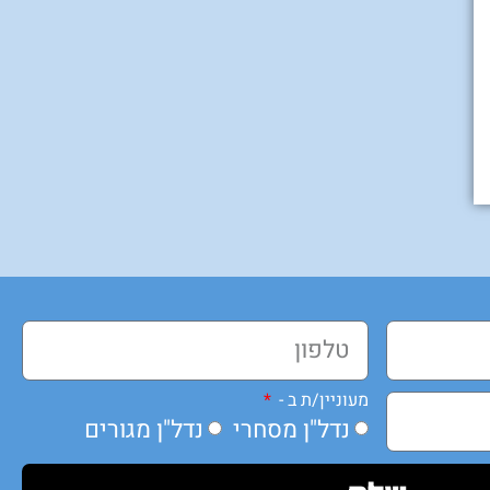
מעוניין/ת ב -
נדל"ן מסחרי
נדל"ן מגורים