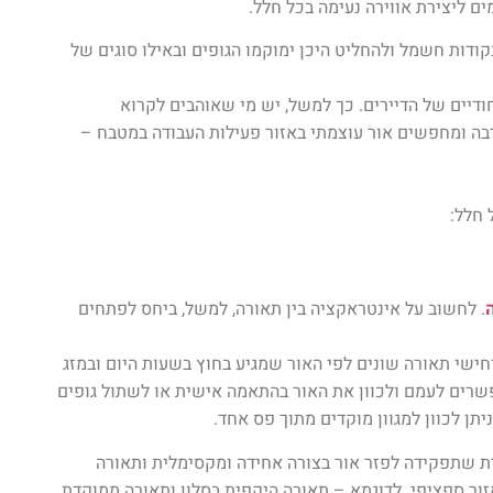
ם ליצירת אווירה נעימה בכל חלל.
ודות חשמל ולהחליט היכן ימוקמו הגופים ובאילו סוגים של
ודיים של הדיירים. כך למשל, יש מי שאוהבים לקרוא
בה ומחפשים אור עוצמתי באזור פעילות העבודה במטבח –
 חלל:
. לחשוב על אינטראקציה בין תאורה, למשל, ביחס לפתחים
ישי תאורה שונים לפי האור שמגיע בחוץ בשעות היום ובמזג
פשרים לעמם ולכוון את האור בהתאמה אישית או לשתול גופים
תן לכוון למגוון מוקדים מתוך פס אחד.
ית שתפקידה לפזר אור בצורה אחידה ומקסימלית ותאורה
זור ספציפי. לדוגמא – תאורה היקפית בסלון ותאורה ממוקדת