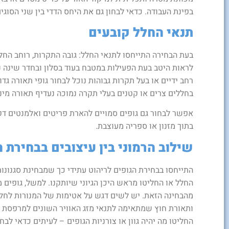
בפינת העבודה. כדאי לבחון גם את היחס הדדי בין שני הסוג
תנאי החלל קובעים
בעת הבחירה התייחסו לתנאי החלל: גובה התקרות, רוחב החל
לראות היטב בעת הפעילות במטבח בעוד בסלון ובחדר שינה נ
רחב ידיים או בעל תקרות גבוהות נוכל לבחור גופי תאורה 
בחללים צרים או קטנים בעלי תקרה נמוכה נעדיף תאורה מי
אפשר לבחור גם גופים סמויים להארת פריטים ואלמנטים דקור
בתוך מזנון או ספריה מעוצבת.
שילוב הרמוני בין עיצובים בבחירת 
התייחסו בבחירת הגופים לריהוט עתידי כך שמבחינת סגנונו
החלל או החליטו מראש היכן הגיוני שיותקנו. למשל, גופים 
מהבחינה הזאת. יש לשים דגש על אטימות של המנורות לחל
ותאורת חוץ שמתאימה לתנאי מזג האוויר השונים למרפסת ול
החליטו מה יהיה גוון או צורניות הגופים – לעיתים כדאי לב