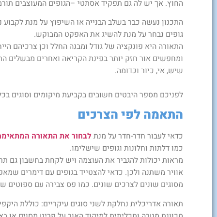
החוץ. אך יש לה גם תפקיד אסתטי –הגופים המעוצבים תורמי
התכנון נעשה כבר בשלב הבנייה או השיפוץ על מנת לקבוע נק
גופים נבחר על מנת להשיג את האפקט המבוקש.
התאורה היא פונקציה של גודל ומבנה החלל וכן צרכיהם הייח
ומחפשים אור חזק יותר בפינת הקריאה ואחרים מבשלים הר
שיש, אי, כיור וכדומה.
לפניכם מספר היבטים חשובים בקביעת מיקומים וסוגים בכל
התאמה לפי הצרכים
כדאי לעבור חדר-חדר על מנת
לבחור את התאורה המתאימה
כמו דלתות וחלונות וגופים שישלימו.
מראות יכולות להגביר את העוצמה ויש לקחת בחשבון גם תרח
אוויר משתנה ולכן. כדאי להצטייד בגופים עם דימרים שמא
מסוגים שונים לצרכים שונים. כמו פס צבירה עם ספוטים שני
תאורה אדריכלית נחלקת לשני סוגים עיקריים: כוללת היקפ
מכוונת מטרה ותכליתית למיקוד האור על פריט מסוים או בא