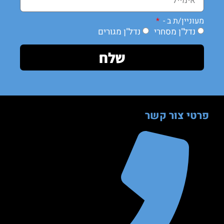
מעוניין/ת ב -
נדל"ן מסחרי
נדל"ן מגורים
שלח
פרטי צור קשר