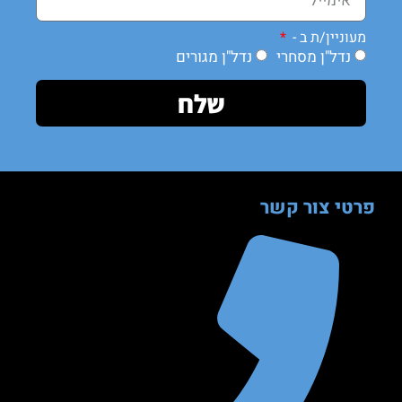
מעוניין/ת ב -
נדל"ן מסחרי
נדל"ן מגורים
שלח
פרטי צור קשר