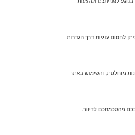
 מסירת הפרטים אתם מאשרים לחברה ליצור עמכם קשר טלפוני, באמצעות דוא"ל או בהודעות (לרבות WhatsApp) בנוגע לפנייתכם ולהצעות
יתן לחסום עוגיות דרך הגדרות
נות מוחלטת, והשימוש באתר
ו ולחזור בכם מהסכמתכם לדיוור.