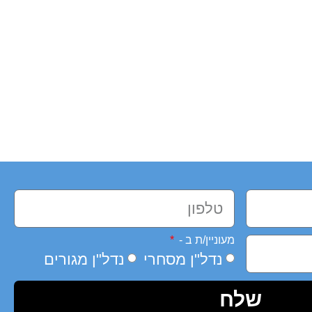
מעוניין/ת ב -
נדל"ן מסחרי
נדל"ן מגורים
שלח