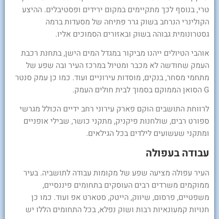
טרי, בנוסף לכך מתקיימים במקום ירידים ופסטיבלים. ההיצע
הקולינרי הנרחב בשוק גרר פתיחה של מסעדות ברמה
גסטרונומית גבוהה בשוק ובאזורים הסמוכים אליו.
אוהבי הטיולים ייהנו מביקור במגדל המים הישן, בתחנת רכבת
העמק שחודשה לא מכבר ומטיול במרכז העיר ובה שפע של
מתחמי מסחר, בנקים, מוסדות עירוניים ועוד. כמו כן עמק סנטר
G הסואן הממוקם בסמוך לבית חולים העמק.
לרווחת התושבים הוקם פארק עירוני רחב ידיים הכולל מגרשי
ספורט רבים, שולחנות פיקניק, מתקני כושר, שבילי אופניים
ומתקני שעשועים לילדים בכל הגילאים.
עבודה בעפולה
העיר עפולה מציעה שפע של מקומות עבודה לתושביה. בעיר
ממוקמים משרדים רבים העוסקים בתחומים פיננסיים,
משפטיים, פרסום, שיווק, הייטק, סטארט אפ ועוד. כמו כן
חנויות קמעונאיות רבות ושוק נפלא, בכל התחומים הללו יש