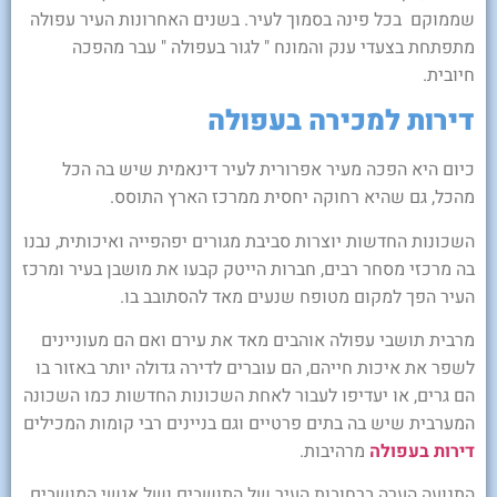
שממוקם בכל פינה בסמוך לעיר. בשנים האחרונות העיר עפולה
מתפתחת בצעדי ענק והמונח " לגור בעפולה " עבר מהפכה
חיובית.
דירות למכירה בעפולה
כיום היא הפכה מעיר אפרורית לעיר דינאמית שיש בה הכל
מהכל, גם שהיא רחוקה יחסית ממרכז הארץ התוסס.
השכונות החדשות יוצרות סביבת מגורים יפהפייה ואיכותית, נבנו
בה מרכזי מסחר רבים, חברות הייטק קבעו את מושבן בעיר ומרכז
העיר הפך למקום מטופח שנעים מאד להסתובב בו.
מרבית תושבי עפולה אוהבים מאד את עירם ואם הם מעוניינים
לשפר את איכות חייהם, הם עוברים לדירה גדולה יותר באזור בו
הם גרים, או יעדיפו לעבור לאחת השכונות החדשות כמו השכונה
המערבית שיש בה בתים פרטיים וגם בניינים רבי קומות המכילים
דירות בעפולה
מרהיבות.
התנועה הערה ברחובות העיר של התושבים ושל אנשי המושבים