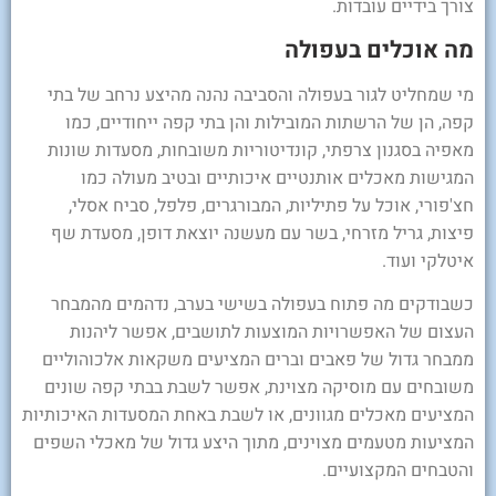
צורך בידיים עובדות.
מה אוכלים בעפולה
מי שמחליט לגור בעפולה והסביבה נהנה מהיצע נרחב של בתי
קפה, הן של הרשתות המובילות והן בתי קפה ייחודיים, כמו
מאפיה בסגנון צרפתי, קונדיטוריות משובחות, מסעדות שונות
המגישות מאכלים אותנטיים איכותיים ובטיב מעולה כמו
חצ'פורי, אוכל על פתיליות, המבורגרים, פלפל, סביח אסלי,
פיצות, גריל מזרחי, בשר עם מעשנה יוצאת דופן, מסעדת שף
איטלקי ועוד.
כשבודקים מה פתוח בעפולה בשישי בערב, נדהמים מהמבחר
העצום של האפשרויות המוצעות לתושבים, אפשר ליהנות
ממבחר גדול של פאבים וברים המציעים משקאות אלכוהוליים
משובחים עם מוסיקה מצוינת, אפשר לשבת בבתי קפה שונים
המציעים מאכלים מגוונים, או לשבת באחת המסעדות האיכותיות
המציעות מטעמים מצוינים, מתוך היצע גדול של מאכלי השפים
והטבחים המקצועיים.