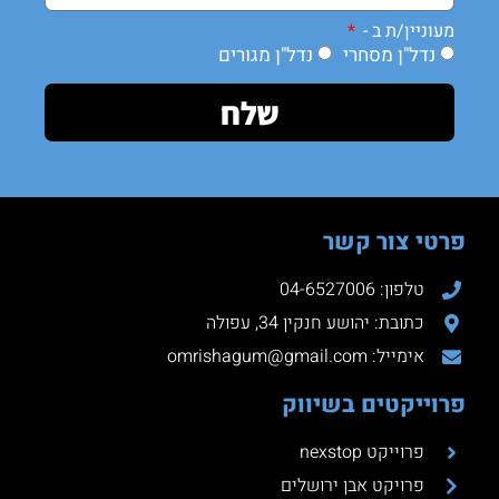
מעוניין/ת ב -
נדל"ן מסחרי
נדל"ן מגורים
שלח
פרטי צור קשר
טלפון: 04-6527006
כתובת: יהושע חנקין 34, עפולה
אימייל: omrishagum@gmail.com
פרוייקטים בשיווק
פרוייקט nexstop
פרויקט אבן ירושלים