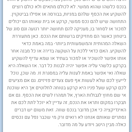
בנכס כלשהו שהוא ממשי. לא לכולם מתאים ולא כולם רוצים
להשקיע את הכסף שלהם במניות, בבורסה או אפילו בביטקוין.
התחושה שיש להם נכס ממשי, קרקע או בית שאותו הם יכולים
למכור או לסחור בו, מעניקה להם תחושה יותר רגועה וגם סוג של
ביטחון כאשר הם מחזיקים ברשותם את הנכס. כאן מתעוררת
השאלה המהותית והמשמעותית ביותר- במה באמת כדאי
להשקיע. האם כדאי ללכת על השקעה בדירה או כל מבנה אחר
אותו אפשר להשכיר או למכור בעתיד או שמא עדיף להשקיע
בקרקע כלשהי עליה אפשר יהיה לבנות כל דבר. אז השאלה היא
שאלה ואי אפשר באמת לענות עליה במסגרת זו. מה שכן, נוכל
לייעץ לכם שלא לעשות אף פעם צעדים פזיזים. גם אם מציעים
לכם קרקע שעל פניו היא קרקע בטוחה לחלוטים אך היא שוכנת
אי שם מחוץ לגבולות הארץ, אל תמהרו לשים את הכסף. גם אם
תבקרו במקום ותראו את הנכס, זה עדיין לא יוכל לתת לכם את
האינדיקציה כי אכן מדובר בנכס שווה. זאת משום יש דברים
נסתרים שאותם אנחנו לא רואים ורק מי שכבר נפל עם נכסים
כאלה מבין היטב ויודע על מה מדובר.