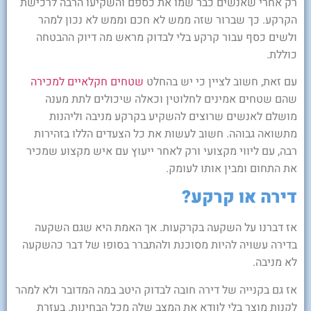
רק אחרי שאנשים כבר שמו את כספם והשקיעו הרבה לרכישת
הקרקע. כך שברור שזה ממש לא חכם וממש לא נכון למהר
ולשים כסף עבור קרקע בלי לבדוק מראש מה דיוק ההבטחה
כוללת.
עם זאת, חשוב לציין כי יש בהחלט
שטחים חקלאיים למכירה
שהם שטחים אמינים לחלוטין וכאלה שיכולים לתת מענה
מושלם לאנשים שרוצים להשקיע בקרקע מניבה וליהנות
מתשואה גבוהה. חשוב לעשות את כל הצעדים הללו בזהירות
רבה, עם ליווי מקצועי ורק לאחר ייעוץ עם איש מקצוע שמכיר
את התחום ומבין אותו לעומק.
דירה או קרקע?
אז דברנו על השקעה בקרקעות. אך האמת היא שגם השקעה
בדירה עשויה להיות מסוכנת ולהתברר בסופו של דבר כהשקעה
לא מניבה.
אז גם בקנייה של דירה חובה לבדוק היטב במה המדובר ולא למהר
לקנות מוצר בלי לוודא את המצב שלה מכל הבחינות. בעזרת