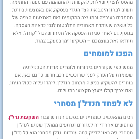
מהסס להציף שאלות, להקשות ולהתמהמה עם מעמד החתימה.
חשוב לבחון היטב את הצד הנגדי בעסקה, אם באמצעות בחינת
מסמכים בעירייה ובמועצה המקומית ואם באמצעות הצפה של
כל שאלה שעומדת מאחוריה התלבטות לגבי כדאיות העסקה.
בנוסף, גם לאחר סגירת העסקה אל תניחו שהכול "קורה", אלא
תוודאו זאת בעצמכם – השקיעו זמן במעקב צמוד.
הפכו למומחים
ממש כפי שקוראים ביקורות ולומדים אודות הטכנולוגיה
שעומדת על הפרק לפני שרוכשים רכב חדש, כך גם כאן. אם
בוחרים להשקיע בנישה מתחום הנדל"ן, לימדו עליה ככול הניתן,
ואם צריך קבלו ייעוץ מקצועי בתשלום.
לא לפחד מנדל"ן מסחרי
רבים מהאנשים שמחזיקים בסכום הנדרש עבור
השקעות נדל"ן
,
מחפשים אחר דירה למגורים ונרתעים ממהלך שנוגע לנדל"ן
מסחרי. פה ראוי לדייק כמה עובדות. נדלן מסחרי הוא כל נדל"ן