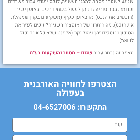
שנוגע לשטחי מסחר, למבני תעשייה, לנכס ייעודי עבור משרדים
וכדומה. בטריטוריה זו ניתן לפעול בשתי דרכים: באופן ישיר
(רוכשים את הנכס), או באופן עקיף (משקיעים בקרן שמנהלת
את הנכס). מה היתרון של האופציה השנייה? זוכים לפזר את
הסיכון וחוסכים זמן ניהול יקר (אלמנט שלא כל אחד יכול
לשאת).
מאמר זה נכתב עבור
שגום – מסחר והשקעות בע"מ
הצטרפו לחוויה האורבנית
בעפולה
התקשרו: 04-6527006