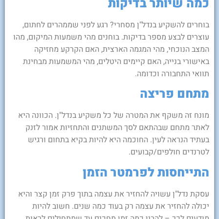
כמה שיותר בדיקות
בוחרים להשקיע בנדל"ן מסחרי? רגע לפני שממהרים לחתום,
עוצרים לבצע מספר בדיקות. בוחנים מהי משמעות המיקום, מהו
המצב הנוכחי, מהי המגמה הארצית, האם הקרקע מחזיקה
באישורי בנייה, האם קיימים היטלים, מהי המשמעות מבחינת
תוואי התחבורה וכדומה.
מתחם פריצה
מונח זה משקף את המטרה של כל משקיע בנדל"ן. הכוונה היא
לאתר מתחם שבהתאם לסך המשתנים והתחזיות אמור לזנק
בעתיד הנראה לעין. החוכמה היא להיות בקיא בתחום ורגיש
לטרנדים חולפים/קבועים.
התייחסות לפרמטר הזמן
עסקת נדל"ן עשויה להחזיר את עצמה בתוך פרק זמן קצר והיא
יכולה להחזיר את עצמה רק בעוד כמה שנים. חשוב להיות
מודעים לכך – להבין כמה זמן מחכים עד שמתחילים לראות