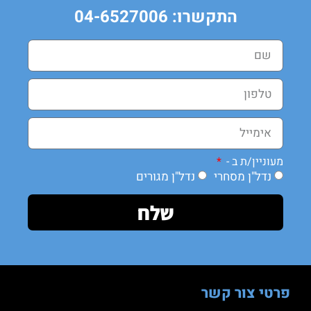
התקשרו: 04-6527006
מעוניין/ת ב -
נדל"ן מסחרי
נדל"ן מגורים
שלח
פרטי צור קשר