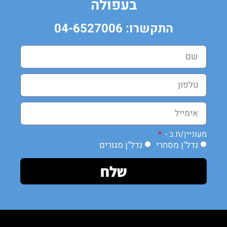
בעפולה
התקשרו: 04-6527006
מעוניין/ת ב -
נדל"ן מסחרי
נדל"ן מגורים
שלח