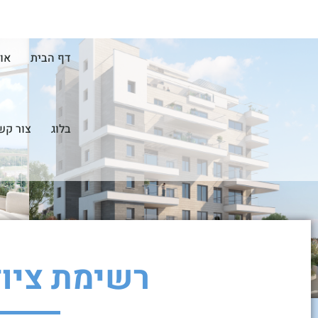
דף הבית
או
בלוג
צור קש
רשימת ציו