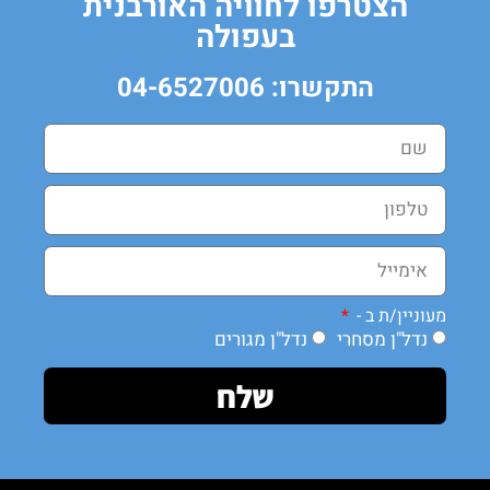
הצטרפו לחוויה האורבנית
בעפולה
התקשרו: 04-6527006
מעוניין/ת ב -
נדל"ן מסחרי
נדל"ן מגורים
שלח