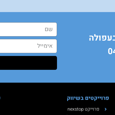
בעפולה
פרוייקטים בשיווק
כ
פרוייקט nexstop