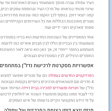
העיר עפולה עברה מהפך משמעותי בשנים האחרונות ומי שלא
שינוי מהותי בנראותו של מרכז העיר ובהוספת עסקים רבים,
קפה יוצאי דופן. בנוסף לכך הוקמו כמה שכונות מודרניות בא
מגורים מתוכננות הכוללות את כל השירותים הקהילתיים הנחו
מסחר פארקים רחבי ידיים ועוד.
אחד המאפיינים של השכונות החדשות הוא בנייה בסטנדרטים 
משמעותי בין הבניינים הללו לבין מבנים אחרים כמו לדוגמה חיפוי לוחות EXAN
משתמש בחומר ייחודי זה, אך כאן הוא נראה לאור החשיבות ה
החומרים הרגילים, לבין הסטנדרטים הגבוהים.
אפשרויות מסקרנות לרכישת נדל"ן במתחמים
הפרויקטים החדשים בעפולה
4 חדרים וגם פנטהאוזים מרהיבים ביופיים בקומות הגבוהות
נדל"ן של
חנויות ומשרדים למכירה בבית דוידה
המיוחד אשר 
כדי לעבוד ממנו במקום מהמשרד השכור או לחלופין לרכוש ח
על פי הידע המקצועי הקיים ברשותו של איש העסקים.
מיזם יוצא דופן בצומת המרכזית של עפולה