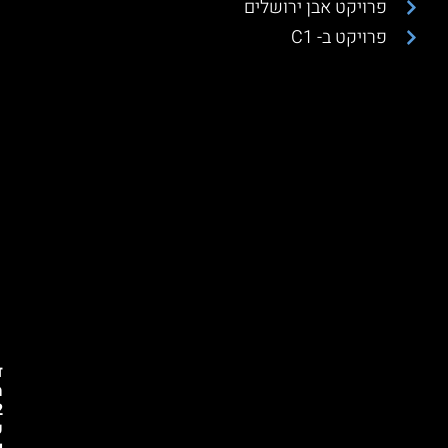
פרויקט אבן ירושלים
פרויקט ב- C1
ד
מ
כ