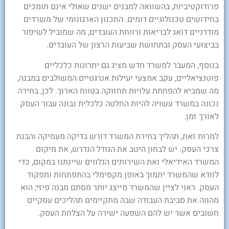
פרודוקטיביות, בהשוואה למבנים ישנים שאולי אינם תומכים
בחידושים טכנולוגיים דומים. התכנון הארגונומי של משרדים
מודרניים דואג לבריאות ורווחת העובדים, מה שמוביל לשיפור
בביצועי העסק ובתחושת שביעות הרצון של העובדים.
בנוסף, המעבר למשרד חדש מציג גם יתרונות כלכליים
פוטנציאליים, עקב אמצעי יעילות אנרגטיים המשולבים במבנה,
מה שמביא להפחתת עלויות תחזוקה בטווח הארוך. לכן, בחירה
נכונה במשרד עשויה להיות החלטה כלכלית נבונה עבור העסק
לאורך זמן.
למרות זאת, תהליך בחירת המשרד דורש בדיקה מעמיקה והבנת
צרכי העסק. יש לבחון היטב את הגודל הנדרש, את מיקום
המשרד האידיאלי ואת השירותים הנלווים שיינתנו במקום, כדי
לוודא שהמשרד יתמוך באופן מקסימלי בהתפתחות ותפקוד
העסק. ראוי לציין שהמשרד מייצג יותר מסתם מבנה פיזי; הוא
מהווה את סביבת העבודה שבה מתקיימים תהליכים עסקיים
חשובים אשר יש להם השפעה ישירה על הצלחת העסק.