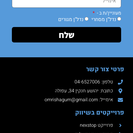
מעוניין/ת ב -
נדל"ן מסחרי
נדל"ן מגורים
שלח
פרטי צור קשר
טלפון: 04-6527006
כתובת: יהושע חנקין 34, עפולה
אימייל: omrishagum@gmail.com
פרוייקטים בשיווק
פרוייקט nexstop