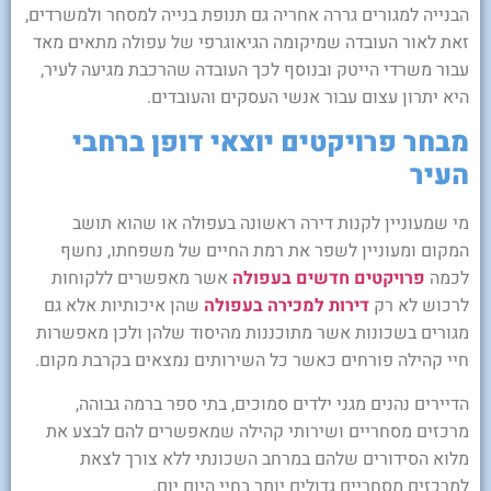
הבנייה למגורים גררה אחריה גם תנופת בנייה למסחר ולמשרדים,
זאת לאור העובדה שמיקומה הגיאוגרפי של עפולה מתאים מאד
עבור משרדי הייטק ובנוסף לכך העובדה שהרכבת מגיעה לעיר,
היא יתרון עצום עבור אנשי העסקים והעובדים.
מבחר פרויקטים יוצאי דופן ברחבי
העיר
מי שמעוניין לקנות דירה ראשונה בעפולה או שהוא תושב
המקום ומעוניין לשפר את רמת החיים של משפחתו, נחשף
לכמה
פרויקטים חדשים בעפולה
אשר מאפשרים ללקוחות
לרכוש לא רק
דירות למכירה בעפולה
שהן איכותיות אלא גם
מגורים בשכונות אשר מתוכננות מהיסוד שלהן ולכן מאפשרות
חיי קהילה פורחים כאשר כל השירותים נמצאים בקרבת מקום.
הדיירים נהנים מגני ילדים סמוכים, בתי ספר ברמה גבוהה,
מרכזים מסחריים ושירותי קהילה שמאפשרים להם לבצע את
מלוא הסידורים שלהם במרחב השכונתי ללא צורך לצאת
למרכזים מסחריים גדולים יותר בחיי היום יום.