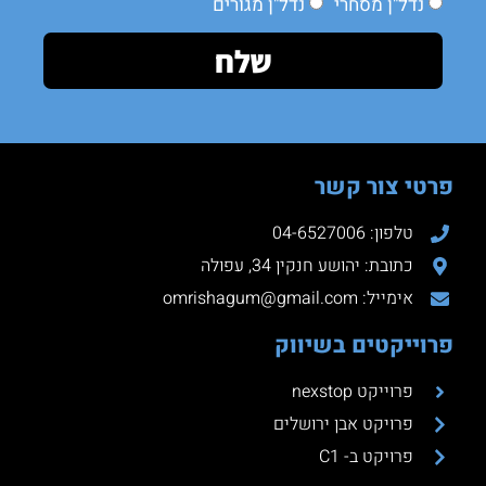
נדל"ן מסחרי
נדל"ן מגורים
שלח
פרטי צור קשר
טלפון: 04-6527006
כתובת: יהושע חנקין 34, עפולה
אימייל: omrishagum@gmail.com
פרוייקטים בשיווק
פרוייקט nexstop
פרויקט אבן ירושלים
פרויקט ב- C1