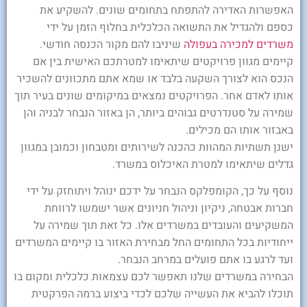
האפשרות האדירה להתפתח בתחומים שונים. להשקיע את
כספם ולהגדיל את התשואה הכלכלית בחלוף הזמן על ידי
משרדים למכירה בעפולה
שיניבו להם מקור הכנסה חודשי.
קיימים מגוון פרויקטים שיתאימו למטרתכם האישית בין אם
הנכס הוא לצורך השקעה בלבד או שמא אתם מתכוונים להשכיר
אותו לאדם אחר. הפרויקטים נמצאים במיקומים שונים בעיר תוך
שמירה על סטנדרטים גבוהים ביותר, הן באזור הנבחר לבניה והן
באבזור אותו הם מכילים.
ישנן תשתיות המהוות כהכנה לשירותים ומטבחון וכמובן במגוון
גדלים שיתאימו למטרת האיכלוס במשרד.
נוסף על כך, הקומפלקס הנבחר על ידכם ינוהל ויתוחזק על ידי
חברות אבטחה, ניקיון וניהול חניונים אשר ישמשו לרווחת
המשקיעים והעובדים במשרדים אלו. כל זאת תוך שמירה על
ייחודיות בכל התחומים החל מבחירת האזור בו קיימים המשרדים
ועד לרגע בו אתם פועלים במרחב הנבחר.
הבחירה במשרדים שלנו תאפשר לכם עצמאות כלכלית ומקום בו
תוכלו להביא את העשייה שלכם לכדי ביצוע ברמה הפרקטית