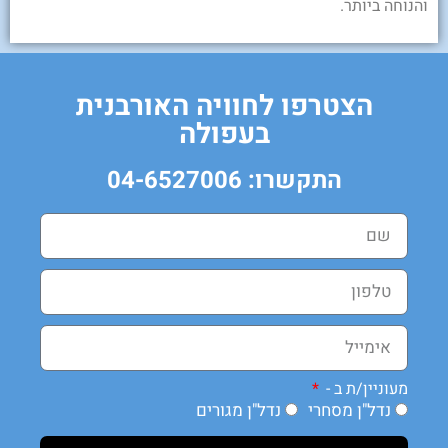
והנוחה ביותר.
הצטרפו לחוויה האורבנית
בעפולה
התקשרו: 04-6527006
מעוניין/ת ב -
נדל"ן מסחרי
נדל"ן מגורים