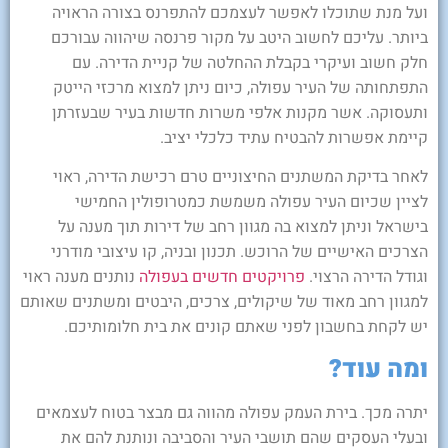
ועל מנת שתוכלו לאפשר לעצמכם להתפרנס בצורה הראויה
ביותר. עליכם לחשוב היטב על מקור פרנסה שיהווה עבורכם
חלק חשוב ועיקרי בקבלת ההחלטה של קניית הדירה. עם
התפתחותה של העיר עפולה, כיום ניתן למצוא מרכזי הייטק
ותעסוקה. אשר מקנות אלפי משרות חדשות בעיר שבעזרתן
קיימת אפשרות להבטיח עתיד כלכלי יציב.
לאחר בדיקת המשתנים החיצוניים טרם רכישת הדירה, ראוי
לציין שכיום העיר עפולה משמשת כמטרופולין החמישי
בישראל וניתן למצוא בה מגוון רחב של דירות תוך מענה על
הצרכים האישיים של הרוכש. תכנון ובניה, קו עיצובי מודרני
וגודל הדירה הרצוי.
פרויקטים חדשים בעפולה
נותנים מענה ראוי
למגוון רחב מאוד של שיקולים, צרכים, היבטים ומשתנים שאותם
יש לקחת בחשבון לפני שאתם קונים את בית חלומותיכם.
ומה עוד?
יתרה מכך. בירת העמק עפולה מהווה גם מבצר בטוח לעצמאים
ובעלי העסקים שהם תושבי העיר והסביבה ונותנת להם את