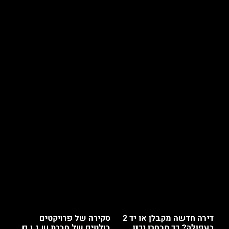
דירה חדשה מקבלן או יד 2
סקירה של פרויקטים
בעפולה? כך תבחרו נכון
בולטים של חברת ש.ג.ו.ם