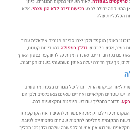
פרויקטים בעפולה
. לאור השינוי במקום המגורים. כיוון
אן המשפחה יכולה לבצע
רכישת דירה ללא הון עצמי
.
אלא
ת הכלכליות שלה.
נו באופן מוקפד ולכן יצרו סביבת מגורים אידאלית עבור
ות בעיר, אפשר לרכוש
נדל"ן בעפולה
כמו דירות קטנות,
ה או פנטהאוז עם גג רחב ידיים. זאת הזדמנות פז להשקעה בצפון הארץ
ולים, אך ערך הדירה יעלה באופן משמעותי בשנים הקרובות.
ה
ות לאור הביקוש ההולך וגדל של מגורים בצפון, מחפשים
יה. יש שטחים חקלאיים ואחרים שאינם מאוכלסים ולכן הם
קע
. מדובר בתהליך שדורש מיומנות ומקצועיות רבה.
 המקומית כדי לבדוק את האפשרות להפשיר את הקרקע הזו
הרשות המקומית מחליטה להקצות שטחים ספציפיים לטובת
קלאיים שכרגע אין אישור להפשרה שלהם ולכן זהו תהליך