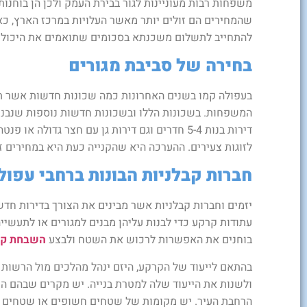
משפחות רבות מעוניינות לגור בבירת העמק ולכן הן בוחנות
שהמחירים הם זולים יותר מאשר העלויות במרכז הארץ, כ
להתחייב לתשלום משכנתא בסכומים שתואמים את היכולו
בחירה של סביבת מגורים
בעפולה קמו בשנים האחרונות כמה שכונות חדשות אשר תוכנ
המשפחות. בשכונות הללו ובשכונות חדשות נוספות שנבנ
דירות בנות 5-4 חדרים וגם דירות גן עם חצר גדול
לזוגות צעירים. ההערכה היא שהקנייה כעת היא במחירים ז
חברות קבלניות הבונות ברחבי עפול
יזמים וחברות קבלניות אשר מבינים את הצורך בדירות חדש
עתודות קרקע כדי לבנות עליהן מבנים למגורים או לתעשי
בוחנים את האפשרות לרכוש את השטח ולבצע
השבחת קר
בהתאם לייעוד של הקרקע, היזם ינהל מהלכים מול הרשות
ולשנות את הייעוד שלה למטרת בנייה. יש מקרים שבהם 
הרחבת העיר. יש מקומות של שטחים חשופים או שטחים ח