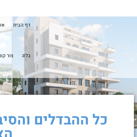
דף הבית
או
בלוג
צור קש
כל ההבדלים והסי
הא