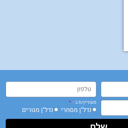
מעוניין/ת ב -
נדל"ן מסחרי
נדל"ן מגורים
שלח